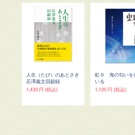
人生（たび）のあとさき
虹９ 海の匂いを
石澤義文回顧録
いる
1,430
円
(税込)
1,100
円
(税込)