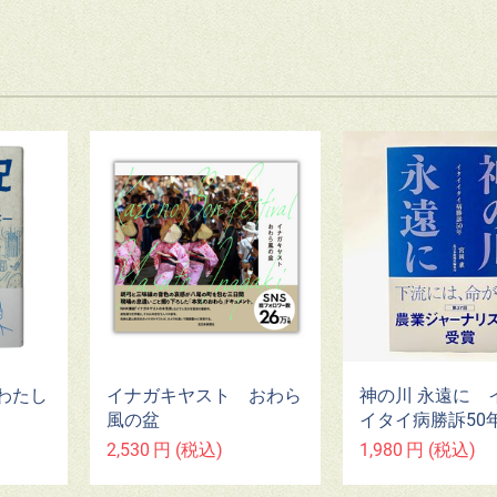
イナガキヤスト おわら
神の川 永遠に 
わたし
風の盆
イタイ病勝訴50
2,530
円
(税込)
1,980
円
(税込)