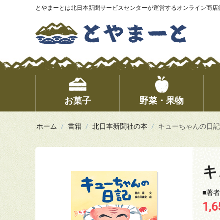
とやまーとは北日本新聞サービスセンターが運営するオンライン商店
お菓子
野菜・果物
ホーム
/
書籍
/
北日本新聞社の本
/
キューちゃんの日記
キ
■著
1,6