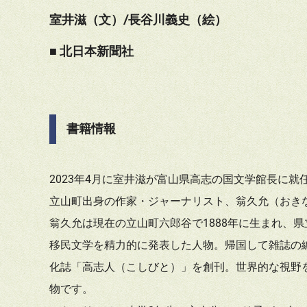
室井滋（文）/長谷川義史（絵）
■ 北日本新聞社
書籍情報
2023年4月に室井滋が富山県高志の国文学館長に
立山町出身の作家・ジャーナリスト、翁久允（おき
翁久允は現在の立山町六郎谷で1888年に生まれ、
移民文学を精力的に発表した人物。帰国して雑誌の編
化誌「高志人（こしびと）」を創刊。世界的な視野
物です。