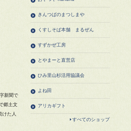
きんつばのまつしまや
くすしそば本舗 まるぜん
すずかぜ工房
とやまーと直営店
ひみ里山杉活用協議会
よね田
邦字新聞で
で郷土文
アリカギフト
続けた人
すべてのショップ