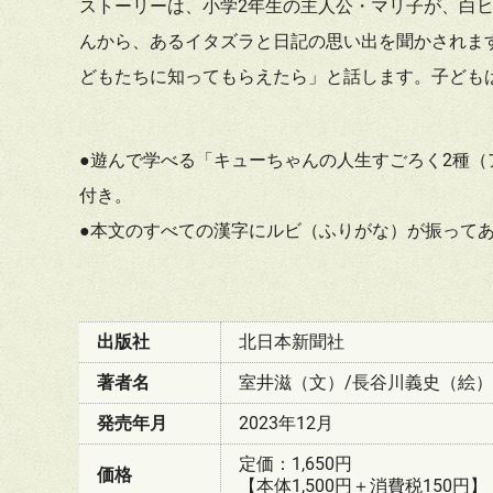
ストーリーは、小学2年生の主人公・マリ子が、白
んから、あるイタズラと日記の思い出を聞かされま
どもたちに知ってもらえたら」と話します。子ども
●遊んで学べる「キューちゃんの人生すごろく2種
付き。
●本文のすべての漢字にルビ（ふりがな）が振って
出版社
北日本新聞社
著者名
室井滋（文）/長谷川義史（絵）
発売年月
2023年12月
定価：1,650円
価格
【本体1,500円＋消費税150円】