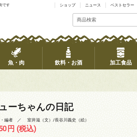
街です
ショップ
ニュース
ベストセラー
魚・肉
飲料・お酒
加工食品
ューちゃんの日記
者・編者 ／
室井滋（文）/長谷川義史（絵）
50
円
(税込)