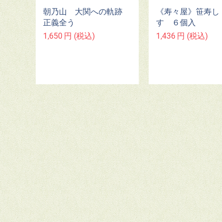
朝乃山 大関への軌跡
《寿々屋》笹寿し
正義全う
す ６個入
1,650
円
(税込)
1,436
円
(税込)