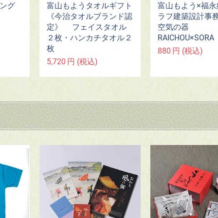
キング
富山もようタオルギフト
富山もよう×福永
《今治タオルブランド認
ラフ建築設計
定》 フェイスタオル
空気の器
２枚・ハンカチタオル２
RAICHOU×SORA
枚
880
円
(税込)
5,720
円
(税込)