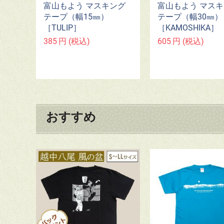
富山もよう マスキング
富山もよう マス
テープ（幅15㎜）
テープ（幅30㎜）
［TULIP］
［KAMOSHIKA］
385
円
(税込)
605
円
(税込)
おすすめ