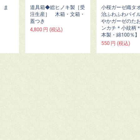
 ま
道具箱◆総ヒノキ製［受
小桜ガーゼ織タ
注生産］ 木箱・文箱・
治ふわふわパイ
蓋つき
やかガーゼのた
ンカチ＊小紋柄
4,800
円
(税込)
本製・綿100％】
550
円
(税込)