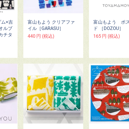
富山もよう クリアファ
富山もよう ポ
ダム×吉
イル［GARASU］
ド ［DOZOU］
オルブ
カチタ
440
円
(税込)
165
円
(税込)