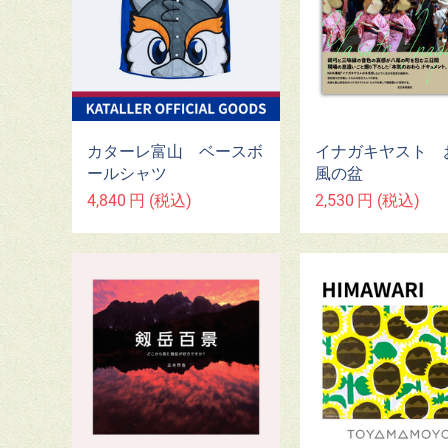
カターレ富山 ベースボ
イナガキヤスト 
ールシャツ
風の盆
4,840
円
(税込)
2,530
円
(税込)