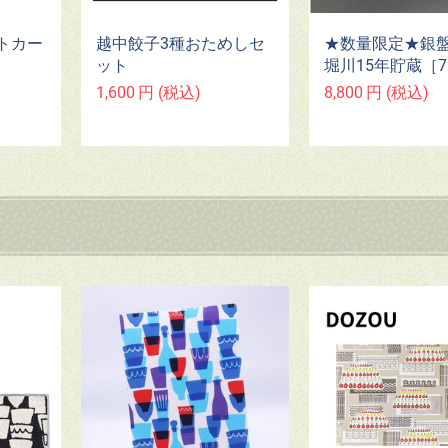
トカー
越中餃子3種おためしセ
★数量限定★銀
ット
堀川15年貯蔵［7
1,600
円
(税込)
8,800
円
(税込)