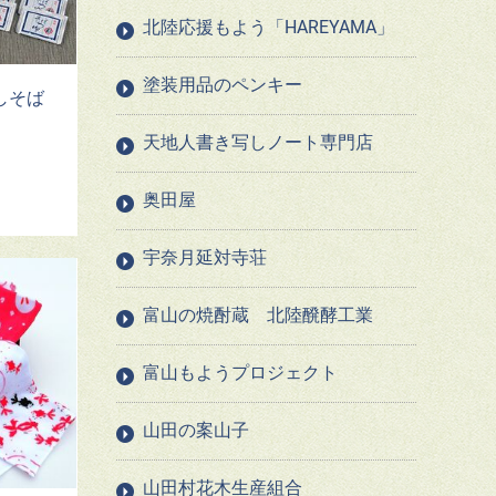
北陸応援もよう「HAREYAMA」
塗装用品のペンキー
しそば
天地人書き写しノート専門店
奥田屋
宇奈月延対寺荘
富山の焼酎蔵 北陸醗酵工業
富山もようプロジェクト
山田の案山子
山田村花木生産組合