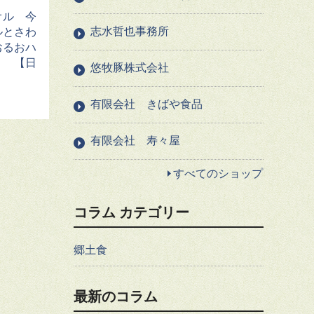
オル 今
志水哲也事務所
ルとさわ
おるおハ
＊ 【日
悠牧豚株式会社
有限会社 きばや食品
有限会社 寿々屋
すべてのショップ
コラム カテゴリー
郷土食
最新のコラム