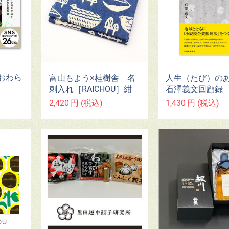
おわら
富山もよう×桂樹舎 名
人生（たび）の
刺入れ［RAICHOU］紺
石澤義文回顧録
2,420
円
(税込)
1,430
円
(税込)