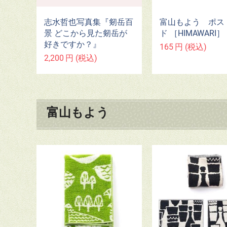
志水哲也写真集『剱岳百
富山もよう ポス
景 どこから見た剱岳が
ド ［HIMAWARI］
好きですか？』
165
円
(税込)
2,200
円
(税込)
富山もよう