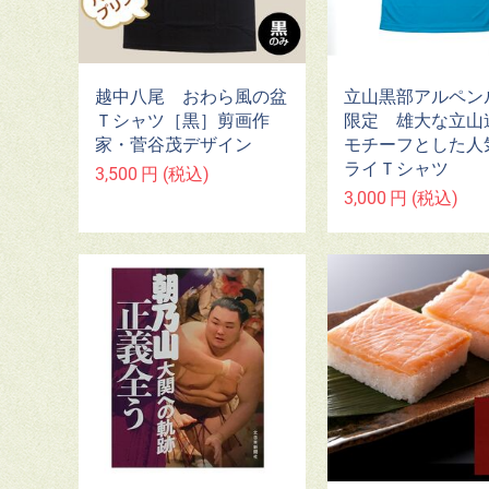
越中八尾 おわら風の盆
立山黒部アルペン
Ｔシャツ［黒］剪画作
限定 ​雄大な立山
家・菅谷茂デザイン
モチーフとした人
ライＴシャツ
3,500
円
(税込)
3,000
円
(税込)