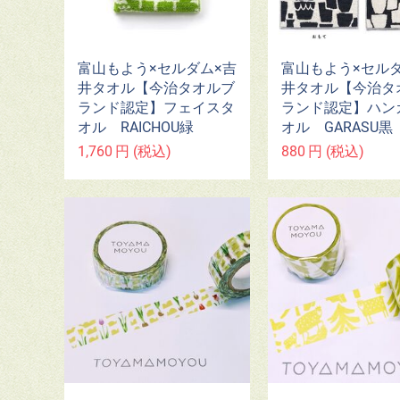
富山もよう×セルダム×吉
富山もよう×セル
井タオル【今治タオルブ
井タオル【今治タ
ランド認定】フェイスタ
ランド認定】ハン
オル RAICHOU緑
オル GARASU黒
1,760
円
(税込)
880
円
(税込)