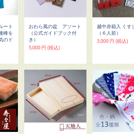
ルート
おわら風の盆 アソート
越中赤箱入 くす
連峰を
（公式ガイドブック付
（６人前）
気のド
き）
3,000
円
(税込)
5,000
円
(税込)