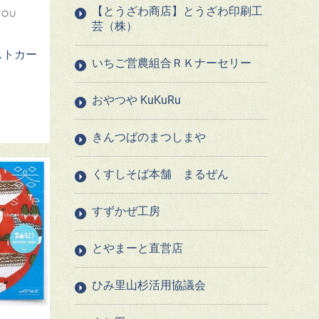
【とうざわ商店】とうざわ印刷工
芸（株）
ストカー
いちご営農組合ＲＫナーセリー
おやつや KuKuRu
きんつばのまつしまや
くすしそば本舗 まるぜん
すずかぜ工房
とやまーと直営店
ひみ里山杉活用協議会