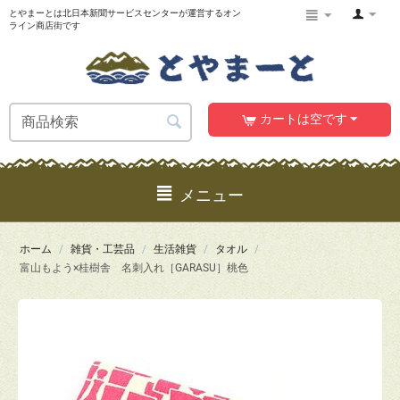
とやまーとは北日本新聞サービスセンターが運営するオン
ライン商店街です
カートは空です
メニュー
ホーム
/
雑貨・工芸品
/
生活雑貨
/
タオル
/
富山もよう×桂樹舎 名刺入れ［GARASU］桃色