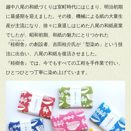
越中八尾の和紙づくりは室町時代にはじまり、明治初期
に最盛期を迎えました。その後、機械による紙の大量生
産が主流になり、徐々に衰退しはじめた八尾の和紙産業
でしたが、昭和初期、和紙の魅力にとりつかれた
けいじゅしゃ
『
桂樹舎
』の創設者、吉田桂介氏が「型染め」という技
法に出合い、八尾の和紙を復活させました。
『桂樹舎』では、今でもすべての工程を手作業で行い、
ひとつひとつ丁寧に染め上げています。