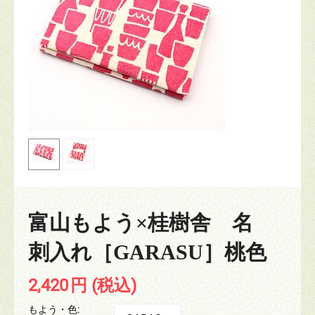
富山もよう×桂樹舎 名
刺入れ［GARASU］桃色
2,420
円
(税込)
もよう・色: