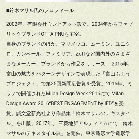
■鈴木マサル氏のプロフィール
2002年、有限会社ウンピアット設立。2004年からファブ
リックブランドOTTAIPNUを主宰。
自身のブランドのほか、マリメッコ、ムーミン、ユニク
ロ、カンペール、ファミリア、Zoffなど国内外のさまざ
まなメーカー、ブランドから作品をリリース。 2015年、
富山の魅力をパターンデザインで表現した「富山もよう
プロジェクト」で第35回新聞広告賞を受賞。2016年、ミ
ラノで開催されたMilan Design Week 2016にて Milan
Design Award 2016“BEST ENGAGEMENT by IED”を受
賞。誠文堂新光社より作品集「鈴木マサルのテキスタイ
ル」を出版。2017年、 三菱地所アルティアムにて「鈴木
マサルのテキスタイル展」を開催。東京造形大学造形学