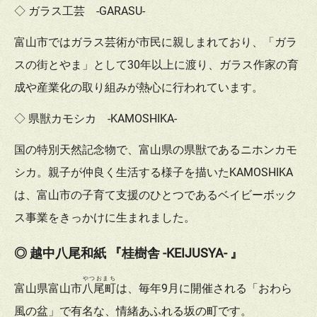
◇ ガラス工芸 -GARASU-
富山市ではガラス芸術が市民に親しまれており、「ガラ
スの街とやま」として30年以上に渡り、ガラス作家の育
成や産業化の取り組みが熱心に行われています。
◇ 県獣カモシカ -KAMOSHIKA-
国の特別天然記念物で、富山県の県獣であるニホンカモ
シカ。親子が仲良く生活する様子を描いたKAMOSHIKA
は、富山市の子育て支援のひとつであるベイビーボック
ス事業をきっかけに生まれました。
◎ 越中八尾和紙 『桂樹舎 -KEIJUSYA- 』
やつおまち
富山県富山市
八尾町
は、毎年9月に開催される「おわら
風の盆」で有名な、情緒あふれる坂の町です。