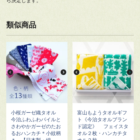
ら決定します。
類似商品
小桜ガーゼ織タオル
富山もようタオルギフ
今治ふわふわパイルと
ト《今治タオルブラン
さわやかガーゼのたお
ド認定》 フェイスタ
るおハンカチ＊小紋柄
オル２枚・ハンカチタ