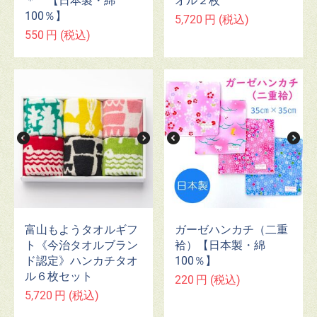
＊ 【日本製・綿
オル２枚
100％】
5,720
円
(税込)
550
円
(税込)
富山もようタオルギフ
ガーゼハンカチ（二重
ト《今治タオルブラン
袷）【日本製・綿
ド認定》ハンカチタオ
100％】
ル６枚セット
220
円
(税込)
5,720
円
(税込)