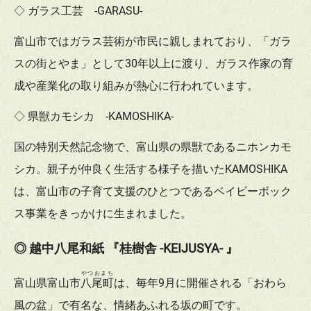
◇ ガラス工芸 -GARASU-
富山市ではガラス芸術が市民に親しまれており、「ガラ
スの街とやま」として30年以上に渡り、ガラス作家の育
成や産業化の取り組みが熱心に行われています。
◇ 県獣カモシカ -KAMOSHIKA-
国の特別天然記念物で、富山県の県獣であるニホンカモ
シカ。親子が仲良く生活する様子を描いたKAMOSHIKA
は、富山市の子育て支援のひとつであるベイビーボック
ス事業をきっかけに生まれました。
◎ 越中八尾和紙 『桂樹舎 -KEIJUSYA- 』
やつおまち
富山県富山市
八尾町
は、毎年9月に開催される「おわら
風の盆」で有名な、情緒あふれる坂の町です。