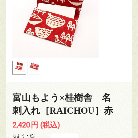
富山もよう×桂樹舎 名
刺入れ［RAICHOU］赤
2,420
円
(税込)
もよう・色: