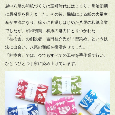
越中八尾の和紙づくりは室町時代にはじまり、明治初期
に最盛期を迎えました。その後、機械による紙の大量生
産が主流になり、徐々に衰退しはじめた八尾の和紙産業
でしたが、昭和初期、和紙の魅力にとりつかれた
けいじゅしゃ
『
桂樹舎
』の創設者、吉田桂介氏が「型染め」という技
法に出合い、八尾の和紙を復活させました。
『桂樹舎』では、今でもすべての工程を手作業で行い、
ひとつひとつ丁寧に染め上げています。