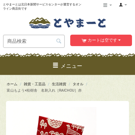
とやまーとは北日本新聞サービスセンターが運営するオン
ライン商店街です
カートは空です
メニュー
ホーム
/
雑貨・工芸品
/
生活雑貨
/
タオル
/
富山もよう×桂樹舎 名刺入れ［RAICHOU］赤