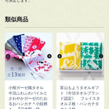
ら決定します。
類似商品
小桜ガーゼ織タオル
富山もようタオルギフ
今治ふわふわパイルと
ト《今治タオルブラン
さわやかガーゼのたお
ド認定》 フェイスタ
るおハンカチ＊小紋柄
オル２枚・ハンカチタ