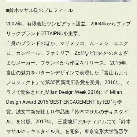
■鈴木マサル氏のプロフィール
2002年、有限会社ウンピアット設立。2004年からファブ
リックブランドOTTAIPNUを主宰。
自身のブランドのほか、マリメッコ、ムーミン、ユニク
ロ、カンペール、ファミリア、Zoffなど国内外のさまざ
まなメーカー、ブランドから作品をリリース。 2015年、
富山の魅力をパターンデザインで表現した「富山もよう
プロジェクト」で第35回新聞広告賞を受賞。2016年、ミ
ラノで開催されたMilan Design Week 2016にて Milan
Design Award 2016“BEST ENGAGEMENT by IED”を受
賞。誠文堂新光社より作品集「鈴木マサルのテキスタイ
ル」を出版。2017年、 三菱地所アルティアムにて「鈴木
マサルのテキスタイル展」を開催。東京造形大学造形学