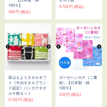
＊ 【日本製・綿
オル２枚
100％】
5,720
円
(税込)
550
円
(税込)
富山もようタオルギフ
ガーゼハンカチ（二重
ト《今治タオルブラン
袷）【日本製・綿
ド認定》ハンカチタオ
100％】
ル６枚セット
220
円
(税込)
5,720
円
(税込)