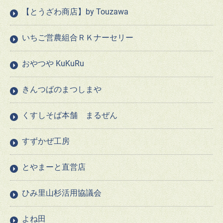
【とうざわ商店】by Touzawa
いちご営農組合ＲＫナーセリー
おやつや KuKuRu
きんつばのまつしまや
くすしそば本舗 まるぜん
すずかぜ工房
とやまーと直営店
ひみ里山杉活用協議会
よね田