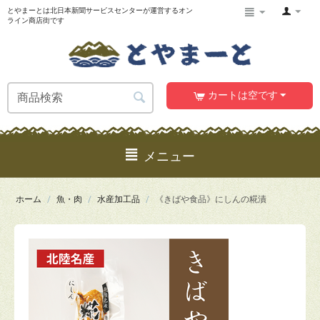
とやまーとは北日本新聞サービスセンターが運営するオン
ライン商店街です
カートは空です
メニュー
ホーム
/
魚・肉
/
水産加工品
/
《きばや食品》にしんの糀漬