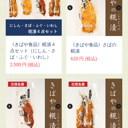
《きばや食品》糀漬４
《きばや食品》さばの
点セット（にしん・さ
糀漬
ば・ふぐ・いわし）
620
円
(税込)
2,500
円
(税込)