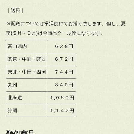
｜送料｜
※配送については常温便にてお送り致します。但し、夏
季(５月～９月)は全商品クール便になります。
富山県内
６２８円
関東・中部・関西
６７２円
東北・中国・四国
７４４円
九州
８４０円
北海道
１,０８０円
沖縄
１,１４２円