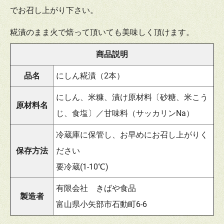
でお召し上がり下さい。
糀漬のまま火で焙って頂いても美味しく頂けます。
商品説明
品名
にしん糀漬（2本）
にしん、米糠、漬け原材料〔砂糖、米こう
原材料名
じ、食塩〕／甘味料（サッカリンNa）
冷蔵庫に保管し、お早めにお召し上がりく
保存方法
ださい
要冷蔵(1-10℃)
有限会社 きばや食品
製造者
富山県小矢部市石動町6-6