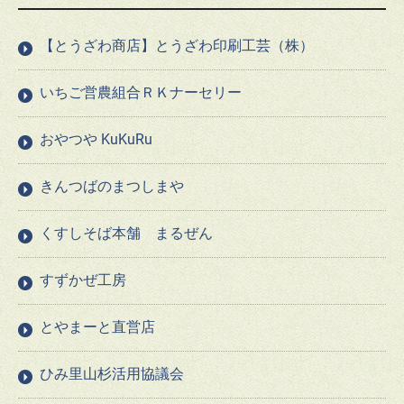
【とうざわ商店】とうざわ印刷工芸（株）
いちご営農組合ＲＫナーセリー
おやつや KuKuRu
きんつばのまつしまや
くすしそば本舗 まるぜん
すずかぜ工房
とやまーと直営店
ひみ里山杉活用協議会