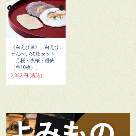
《白えび屋》 白えび
せんべい30枚セット
［月桜・夜桜・磯俵
（各10枚）］
2,322
円
(税込)