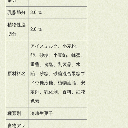
形分
乳脂肪分
3.0 ％
植物性脂
2.0 ％
肪分
アイスミルク、小麦粉、
卵、砂糖、小豆餡、蜂蜜、
重曹、食塩、乳製品、水
原材料名
飴、砂糖、砂糖混合果糖ブ
ドウ糖液糖、植物油脂、安
定剤、乳化剤、香料、紅花
色素
種類別
冷凍生菓子
食物アレ