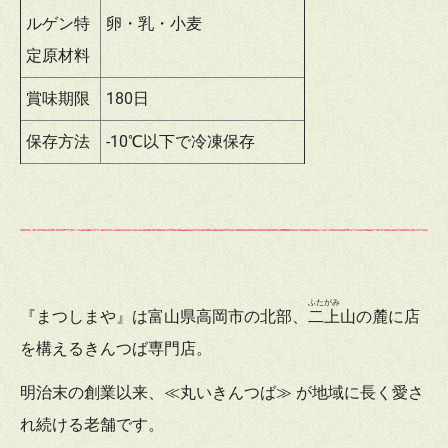
ルゲン特
卵・乳・小麦
定原材料
賞味期限
180日
保存方法
-10℃以下で冷凍保存
ふたがみ
『まつしまや』は富山県高岡市の北部、
二上
山の麓に店
を構えるきんつば専門店。
明治末の創業以来、≪丸いきんつば≫ が地域に長く愛さ
れ続ける老舗です。