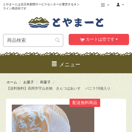
とやまーとは北日本新聞サービスセンターが運営するオン
ライン商店街です
カートは空です
メニュー
ホーム
/
お菓子
/
和菓子
/
【送料無料】高岡市守山名物 きんつばあいす バニラ10個入り
配送無料商品