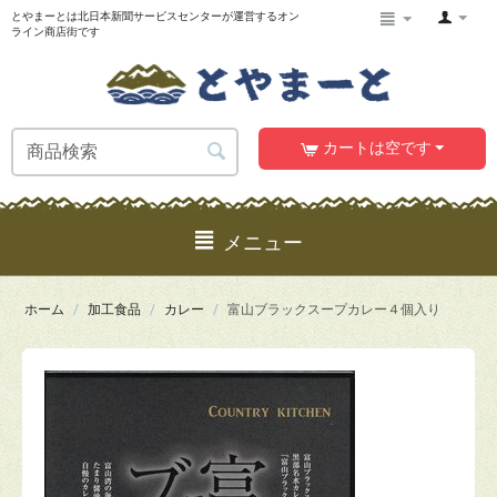
とやまーとは北日本新聞サービスセンターが運営するオン
ライン商店街です
カートは空です
メニュー
ホーム
/
加工食品
/
カレー
/
富山ブラックスープカレー４個入り