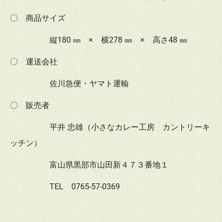
〇 商品サイズ
縦180 ㎜ × 横278 ㎜ × 高さ48 ㎜
〇 運送会社
佐川急便・ヤマト運輸
〇 販売者
平井 忠雄（小さなカレー工房 カントリーキ
ッチン）
富山県黒部市山田新４７３番地１
TEL 0765-57-0369