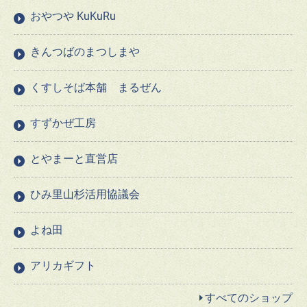
おやつや KuKuRu
きんつばのまつしまや
くすしそば本舗 まるぜん
すずかぜ工房
とやまーと直営店
ひみ里山杉活用協議会
よね田
アリカギフト
すべてのショップ