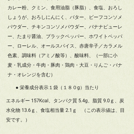
カレー粉、クミン、食用油脂（豚脂）、食塩、おろし
しょうが、おろしにんにく、バター、ビーフコンソメ
パウダー、チキンコンソメパウダー、バナナピューレ
ー、たまり醤油、ブラックペッパー、ホワイトペッパ
ー、ローレル、オールスパイス、赤唐辛子／カラメル
色素、調味料（アミノ酸等）、酸味料、（一部に小
麦・乳成分・牛肉・豚肉・鶏肉・大豆・りんご・バナ
ナ・オレンジを含む）
● 栄養成分表示１袋（１８０g）当たり
エネルギー 157Kcal、タンパク質 5.4g、脂質 9.0ｇ、炭
水化物 13.6ｇ、食塩相当量 2.1ｇ （この表示値は、目
安です。）