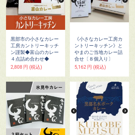
黒部市の小さなカレー
《小さなカレー工房カ
工房カントリーキッチ
ントリーキッチン》と
ン謹製◆富山のカレー
やまのご当地カレー詰
４点詰め合わせ◆
合せ〔８個入り〕
2,808
円
(税込)
5,162
円
(税込)