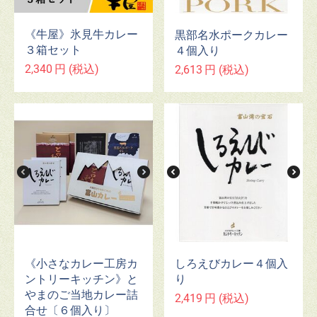
《牛屋》氷見牛カレー
黒部名水ポークカレー
３箱セット
４個入り
2,340
円
(税込)
2,613
円
(税込)
《小さなカレー工房カ
しろえびカレー４個入
ントリーキッチン》と
り
やまのご当地カレー詰
2,419
円
(税込)
合せ〔６個入り〕