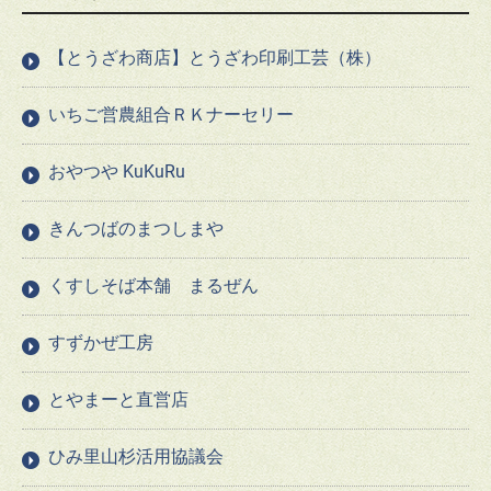
【とうざわ商店】とうざわ印刷工芸（株）
いちご営農組合ＲＫナーセリー
おやつや KuKuRu
きんつばのまつしまや
くすしそば本舗 まるぜん
すずかぜ工房
とやまーと直営店
ひみ里山杉活用協議会