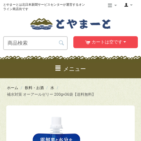
とやまーとは北日本新聞サービスセンターが運営するオン
ライン商店街です
カートは空です
メニュー
ホーム
/
飲料・お酒
/
水
/
補水対策 オーアールゼリー 200g×36袋【送料無料】