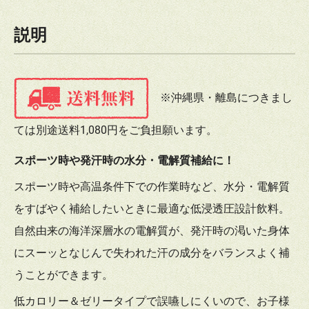
説明
※沖縄県・離島につきまし
ては別途送料1,080円をご負担願います。
スポーツ時や発汗時の水分・電解質補給に！
スポーツ時や高温条件下での作業時など、水分・電解質
をすばやく補給したいときに最適な低浸透圧設計飲料。
自然由来の海洋深層水の電解質が、発汗時の渇いた身体
にスーッとなじんで失われた汗の成分をバランスよく補
うことができます。
低カロリー＆ゼリータイプで誤嚥しにくいので、お子様