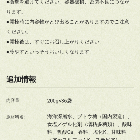
●衝撃を避けてください。容器破損、密閉不良につなが
ります。
●開栓時に内容物がとび出ることがありますのでご注意
ください。
●開栓後は、すぐにお召し上がりください。
●冷やすといっそうおいしくなります。
追加情報
内容量:
200g×36袋
海洋深層水、ブドウ糖（国内製造）、
原材料名:
食塩／ゲル化剤（増粘多糖類）、酸味
料、乳酸Ca、香料、塩化K、甘味料
（アセスルファムK、ステビア）