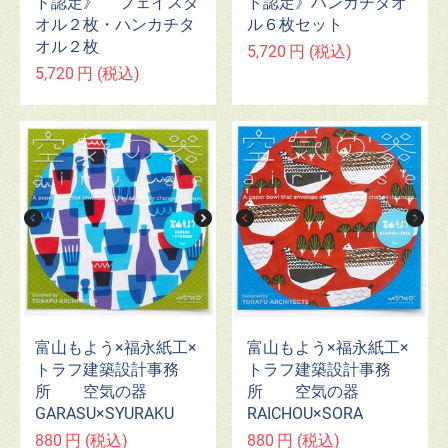
ド認定》 フェイスタ
ド認定》ハンカチタオ
オル２枚・ハンカチタ
ル６枚セット
オル２枚
5,720
円
(税込)
5,720
円
(税込)
富山もよう×福永紙工×
富山もよう×福永紙工×
トラフ建築設計事務
トラフ建築設計事務
所 空気の器
所 空気の器
GARASU×SYURAKU
RAICHOU×SORA
880
円
(税込)
880
円
(税込)