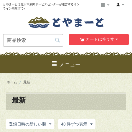
とやまーとは北日本新聞サービスセンターが運営するオン
ライン商店街です
カートは空です
メニュー
ホーム
/
最新
最新
登録日時の新しい順
40 件ずつ表示