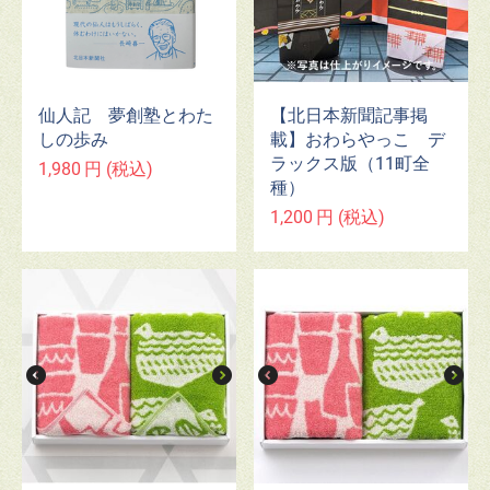
仙人記 夢創塾とわた
【北日本新聞記事掲
しの歩み
載】おわらやっこ デ
ラックス版（11町全
1,980
円
(税込)
種）
1,200
円
(税込)