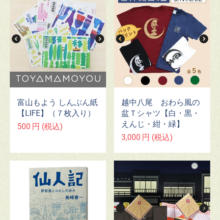
富山もよう しんぶん紙
越中八尾 おわら風の
【LIFE】（７枚入り）
盆Ｔシャツ【白・黒・
えんじ・紺・緑】
500
円
(税込)
3,000
円
(税込)