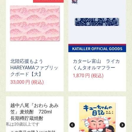
北陸応援もよう
カターレ富山 ライカ
HAREYAMAファブリッ
くんタオルマフラー
クボード【大】
1,870
円
(税込)
33,000
円
(税込)
越中八尾『おわら あみ
笠』麦焼酎 720ml
長期樽貯蔵焼酎
私は20歳以上です