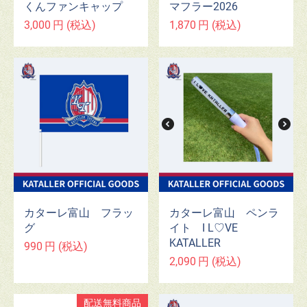
マフラー2026
くんファンキャップ
1,870
円
(税込)
3,000
円
(税込)
カターレ富山 フラッ
カターレ富山 ペンラ
グ
イト I L♡VE
KATALLER
990
円
(税込)
2,090
円
(税込)
配送無料商品