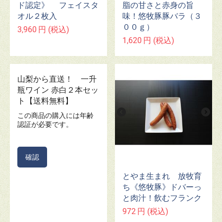
ド認定》 フェイスタ
脂の甘さと赤身の旨
オル２枚入
味！悠牧豚豚バラ（３
００ｇ）
3,960
円
(税込)
1,620
円
(税込)
山梨から直送！ 一升
瓶ワイン 赤白２本セッ
ト【送料無料】
この商品の購入には年齢
認証が必要です。
確認
とやま生まれ 放牧育
ち《悠牧豚》ドバーっ
と肉汁！飲むフランク
972
円
(税込)