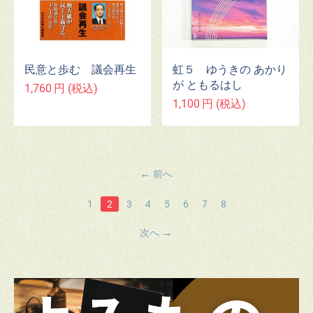
民意と歩む 議会再生
虹５ ゆうきの あかり
が ともるはし
1,760
円
(税込)
1,100
円
(税込)
前へ
1
2
3
4
5
6
7
8
次へ