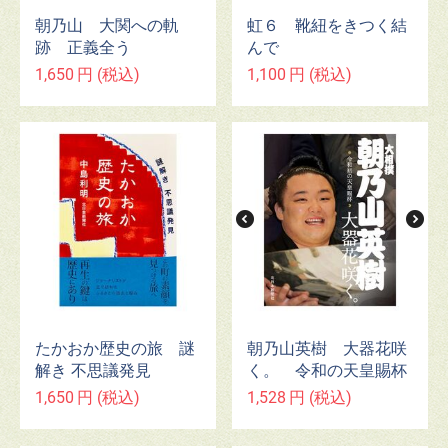
虹６ 靴紐をきつく結
朝乃山 大関への軌
んで
跡 正義全う
1,100
円
(税込)
1,650
円
(税込)
たかおか歴史の旅 謎
朝乃山英樹 大器花咲
解き 不思議発見
く。 令和の天皇賜杯
1,650
円
(税込)
1,528
円
(税込)