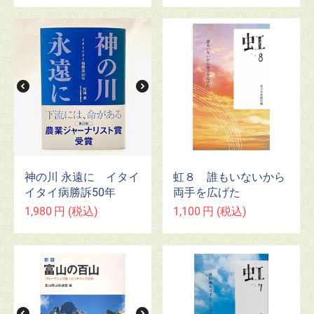
虹８ 誰もいないから
神の川 永遠に イタイ
両手を広げた
イタイ病勝訴50年
1,100
円
(税込)
1,980
円
(税込)