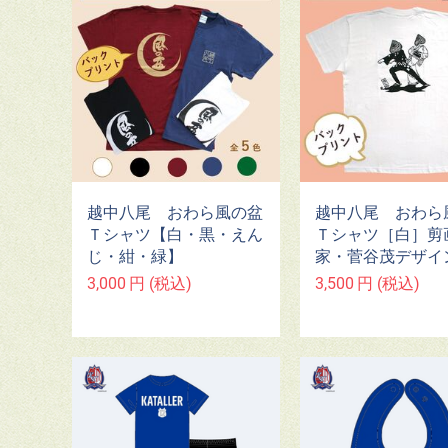
越中八尾 おわら風の盆
越中八尾 おわら
Ｔシャツ【白・黒・えん
Ｔシャツ［白］剪
じ・紺・緑】
家・菅谷茂デザイ
3,000
円
(税込)
3,500
円
(税込)