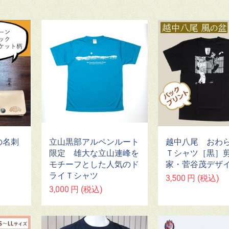
》の名刺
立山黒部アルペンルート
越中八尾 おわ
限定 ​雄大な立山連峰を
Ｔシャツ［黒］
モチーフとした人気のド
家・菅谷茂デザ
ライＴシャツ
3,500
円
(税込)
3,000
円
(税込)