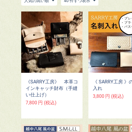
人気の高い順
40 件ずつ表示
《SARRY工房》 本革コ
《 SARRY工房 
インキャッチ財布（手縫
入れ
い仕上げ）
3,800
円
(税込)
7,800
円
(税込)