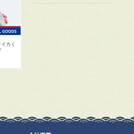
ライカく
プ