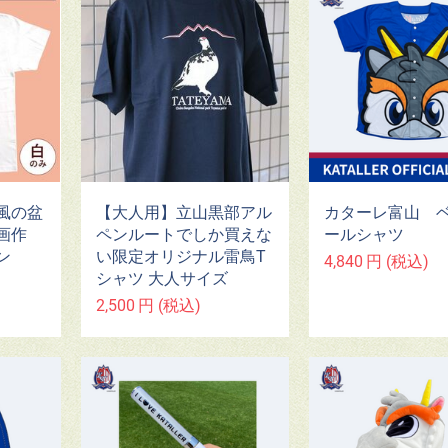
風の盆
【大人用】立山黒部アル
カターレ富山 
画作
ペンルートでしか買えな
ールシャツ
ン
い限定オリジナル雷鳥T
4,840
円
(税込)
シャツ 大人サイズ
2,500
円
(税込)