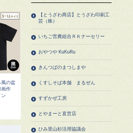
【とうざわ商店】とうざわ印刷工
芸（株）
いちご営農組合ＲＫナーセリー
おやつや KuKuRu
きんつばのまつしまや
ら風の盆
くすしそば本舗 まるぜん
剪画作
イン
すずかぜ工房
とやまーと直営店
ひみ里山杉活用協議会